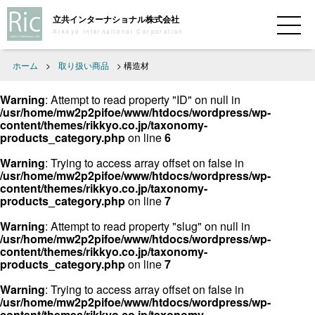
立共インターナショナル株式会社
Rikkyo International Corporation
ホーム
>
取り扱い商品
>
構造材
Warning
: Attempt to read property "ID" on null in
/usr/home/mw2p2pifoe/www/htdocs/wordpress/wp-
content/themes/rikkyo.co.jp/taxonomy-
products_category.php
on line
6
Warning
: Trying to access array offset on false in
/usr/home/mw2p2pifoe/www/htdocs/wordpress/wp-
content/themes/rikkyo.co.jp/taxonomy-
products_category.php
on line
7
Warning
: Attempt to read property "slug" on null in
/usr/home/mw2p2pifoe/www/htdocs/wordpress/wp-
content/themes/rikkyo.co.jp/taxonomy-
products_category.php
on line
7
Warning
: Trying to access array offset on false in
/usr/home/mw2p2pifoe/www/htdocs/wordpress/wp-
content/themes/rikkyo.co.jp/taxonomy-