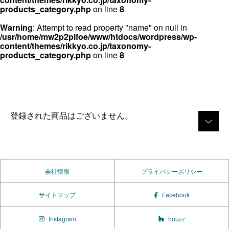
products_category.php
on line
8
Warning
: Attempt to read property "name" on null in
/usr/home/mw2p2pifoe/www/htdocs/wordpress/wp-
content/themes/rikkyo.co.jp/taxonomy-
products_category.php
on line
8
登録された商品はございません。
会社情報
プライバシーポリシー
サイトマップ
Facebook
Instagram
houzz