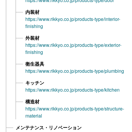
https://www.rikkyo.co.jp/products-type/door
内装材
https://www.rikkyo.co.jp/products-type/interior-
finishing
外装材
https://www.rikkyo.co.jp/products-type/exterior-
finishing
衛生器具
https://www.rikkyo.co.jp/products-type/plumbing
キッチン
https://www.rikkyo.co.jp/products-type/kitchen
構造材
https://www.rikkyo.co.jp/products-type/structure-
material
メンテナンス・リノベーション