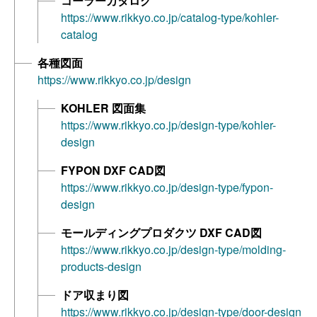
コーラーカタログ
https://www.rikkyo.co.jp/catalog-type/kohler-
catalog
各種図面
https://www.rikkyo.co.jp/design
KOHLER 図面集
https://www.rikkyo.co.jp/design-type/kohler-
design
FYPON DXF CAD図
https://www.rikkyo.co.jp/design-type/fypon-
design
モールディングプロダクツ DXF CAD図
https://www.rikkyo.co.jp/design-type/molding-
products-design
ドア収まり図
https://www.rikkyo.co.jp/design-type/door-design